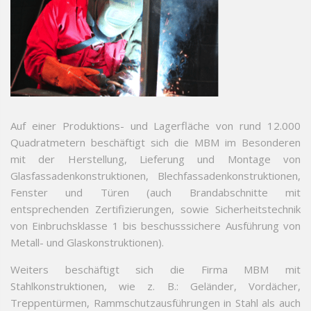
Auf einer Produktions- und Lagerfläche von rund 12.000
Quadratmetern beschäftigt sich die MBM im Besonderen
mit der Herstellung, Lieferung und Montage von
Glasfassadenkonstruktionen, Blechfassadenkonstruktionen,
Fenster und Türen (auch Brandabschnitte mit
entsprechenden Zertifizierungen, sowie Sicherheitstechnik
von Einbruchsklasse 1 bis beschusssichere Ausführung von
Metall- und Glaskonstruktionen).
Weiters beschäftigt sich die Firma MBM mit
Stahlkonstruktionen, wie z. B.: Geländer, Vordächer,
Treppentürmen, Rammschutzausführungen in Stahl als auch