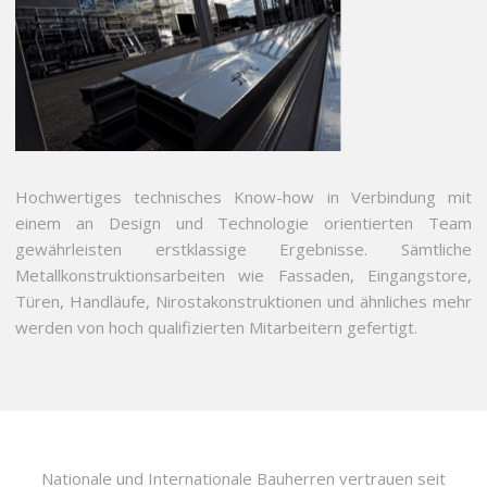
Hochwertiges technisches Know-how in Verbindung mit
einem an Design und Technologie orientierten Team
gewährleisten erstklassige Ergebnisse. Sämtliche
Metallkonstruktionsarbeiten wie Fassaden, Eingangstore,
Türen, Handläufe, Nirostakonstruktionen und ähnliches mehr
werden von hoch qualifizierten Mitarbeitern gefertigt.
Nationale und Internationale Bauherren vertrauen seit